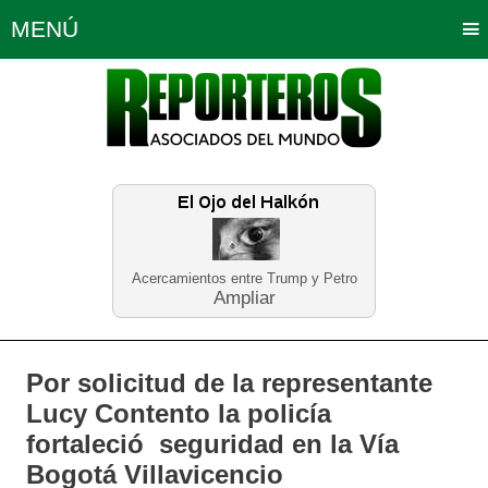
MENÚ
Portada
Política
Opinión
Bogotá
Internacionales
Planeta Tierra
Deportes
Económicas
Regiones
Judiciales
Tecnología
Salud
Turismo
Educación
Neira
Acercamientos entre Trump y Petro
Ampliar
Por solicitud de la representante
Lucy Contento la policía
fortaleció seguridad en la Vía
Bogotá Villavicencio