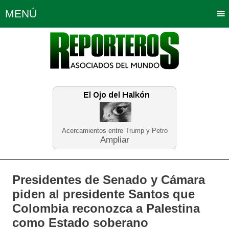
MENÚ
Portada
Política
Opinión
Bogotá
Internacionales
Planeta Tierra
Deportes
Económicas
Regiones
Judiciales
Tecnología
Salud
Turismo
Educación
Neira
Acercamientos entre Trump y Petro
Ampliar
Presidentes de Senado y Cámara
piden al presidente Santos que
Colombia reconozca a Palestina
como Estado soberano