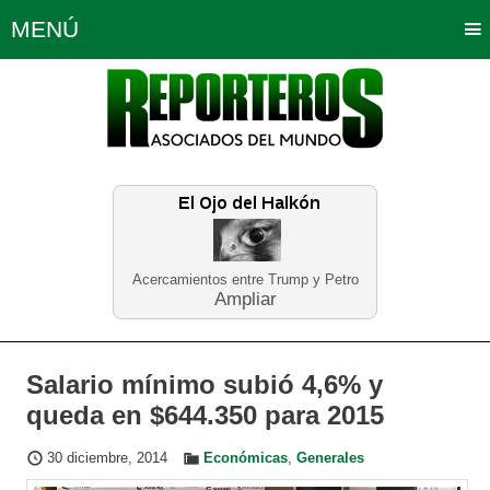
MENÚ
Portada
Política
Opinión
Bogotá
Internacionales
Planeta Tierra
Deportes
Económicas
Regiones
Judiciales
Tecnología
Salud
Turismo
Educación
Neira
Acercamientos entre Trump y Petro
Ampliar
Salario mínimo subió 4,6% y
queda en $644.350 para 2015
30 diciembre, 2014
Económicas
,
Generales