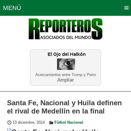
MENÚ
Portada
Política
Opinión
Bogotá
Internacionales
Planeta Tierra
Deportes
Económicas
Regiones
Judiciales
Tecnología
Salud
Turismo
Educación
Neira
Acercamientos entre Trump y Petro
Ampliar
Santa Fe, Nacional y Huila definen
el rival de Medellín en la final
13 diciembre, 2014
Fútbol Nacional