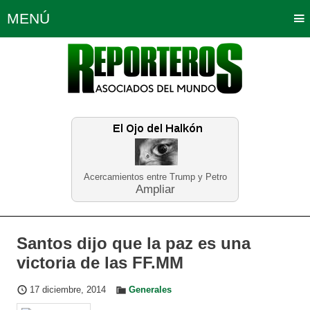
MENÚ
Portada
Política
Opinión
Bogotá
Internacionales
Planeta Tierra
Deportes
Económicas
Regiones
Judiciales
Tecnología
Salud
Turismo
Educación
Neira
Acercamientos entre Trump y Petro
Ampliar
Santos dijo que la paz es una
victoria de las FF.MM
17 diciembre, 2014
Generales