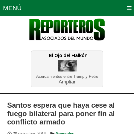
MENÚ
Portada
Política
Opinión
Bogotá
Internacionales
Planeta Tierra
Deportes
Económicas
Regiones
Judiciales
Tecnología
Salud
Turismo
Educación
Neira
Acercamientos entre Trump y Petro
Ampliar
Santos espera que haya cese al
fuego bilateral para poner fin al
conflicto armado
20 diciembre, 2014
Generales