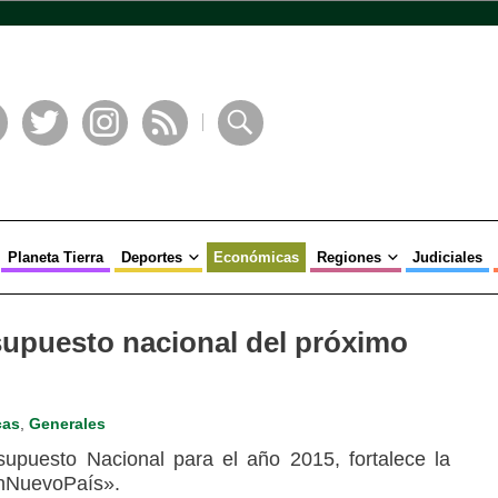
book
Twitter
Instagram
RSS
Buscar
Planeta Tierra
Deportes
Económicas
Regiones
Judiciales
supuesto nacional del próximo
cas
,
Generales
upuesto Nacional para el año 2015, fortalece la
UnNuevoPaís».