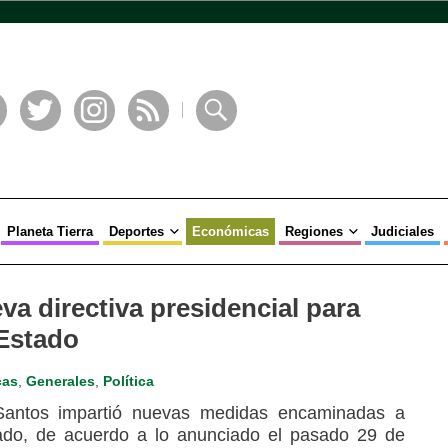
book
Twitter
Instagram
RSS
Buscar
Planeta Tierra
Deportes
Económicas
Regiones
Judiciales
va directiva presidencial para
 Estado
cas
,
Generales
,
Política
Santos impartió nuevas medidas encaminadas a
tado, de acuerdo a lo anunciado el pasado 29 de