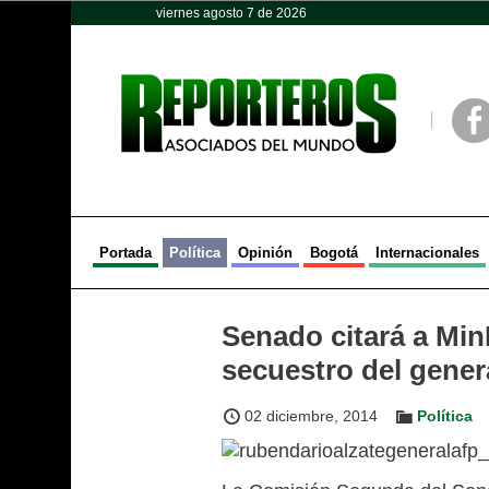
viernes agosto 7 de 2026
Opinión
Política
Deportes
Face
Portada
Política
Opinión
Bogotá
Internacionales
Senado citará a Min
secuestro del gener
02 diciembre, 2014
Política