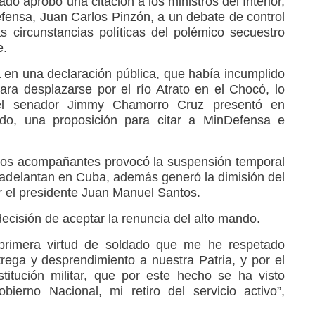
 aprobó una citación a los ministros del Interior,
fensa, Juan Carlos Pinzón, a un debate de control
as circunstancias políticas del polémico secuestro
e.
 en una declaración pública, que había incumplido
ara desplazarse por el río Atrato en el Chocó, lo
el senador Jimmy Chamorro Cruz presentó en
o, una proposición para citar a MinDefensa e
 dos acompañantes provocó la suspensión temporal
 adelantan en Cuba, además generó la dimisión del
por el presidente Juan Manuel Santos.
decisión de aceptar la renuncia del alto mando.
 primera virtud de soldado que me he respetado
rega y desprendimiento a nuestra Patria, y por el
titución militar, que por este hecho se ha visto
bierno Nacional, mi retiro del servicio activo”,