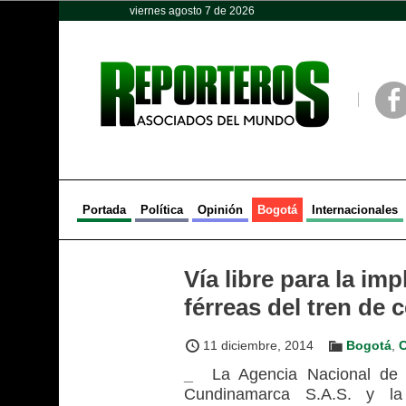
viernes agosto 7 de 2026
Opinión
Política
Deportes
Face
Portada
Política
Opinión
Bogotá
Internacionales
Vía libre para la im
férreas del tren de 
11 diciembre, 2014
Bogotá
,
_
La Agencia Nacional de In
Cundinamarca S.A.S. y la