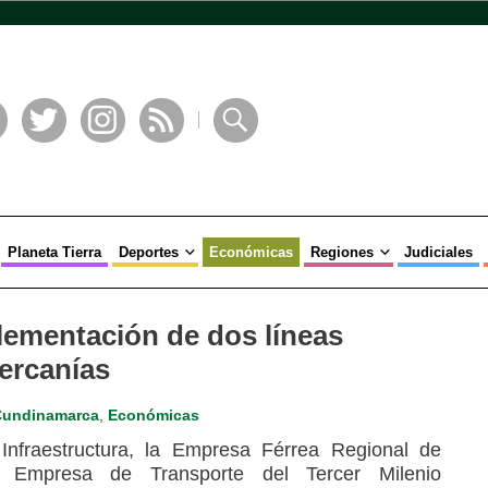
book
Twitter
Instagram
RSS
Buscar
Planeta Tierra
Deportes
Económicas
Regiones
Judiciales
plementación de dos líneas
cercanías
Cundinamarca
,
Económicas
fraestructura, la Empresa Férrea Regional de
 Empresa de Transporte del Tercer Milenio