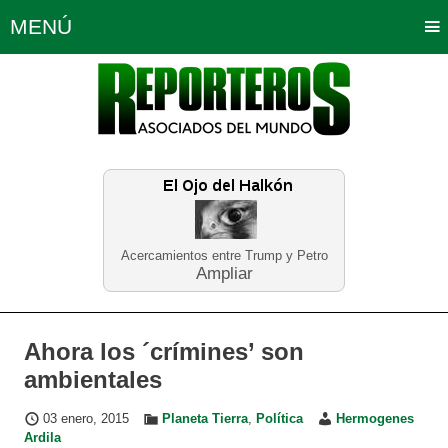
MENÚ
Portada
Política
Opinión
Bogotá
Internacionales
Planeta Tierra
Deportes
Económicas
Regiones
Judiciales
Tecnología
Salud
Turismo
Educación
Neira
Acercamientos entre Trump y Petro
Ampliar
Ahora los ´crímines’ son
ambientales
03 enero, 2015
Planeta Tierra
,
Política
Hermogenes
Ardila