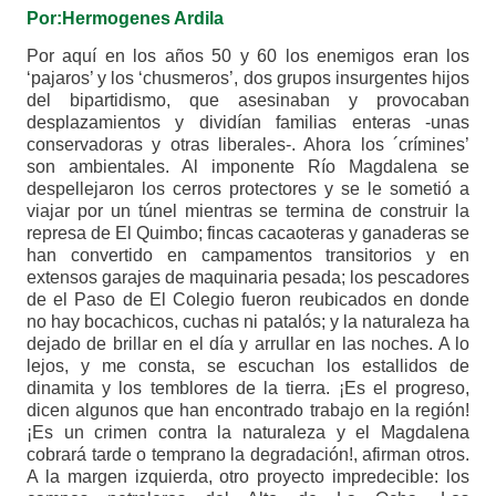
Por:Hermogenes Ardila
Por aquí en los años 50 y 60 los enemigos eran los
‘pajaros’ y los ‘chusmeros’, dos grupos insurgentes hijos
del bipartidismo, que asesinaban y provocaban
desplazamientos y dividían familias enteras -unas
conservadoras y otras liberales-. Ahora los ´crímines’
son ambientales. Al imponente Río Magdalena se
despellejaron los cerros protectores y se le sometió a
viajar por un túnel mientras se termina de construir la
represa de El Quimbo; fincas cacaoteras y ganaderas se
han con
vertido en campamentos transitorios y en
extensos garajes de maquinaria pesada; los pescadores
de el Paso de El Colegio fueron reubicados en donde
no hay bocachicos, cuchas ni patalós; y la naturaleza ha
dejado de brillar en el día y arrullar en las noches. A lo
lejos, y me consta, se escuchan los estallidos de
dinamita y los temblores de la tierra. ¡Es el progreso,
dicen algunos que han encontrado trabajo en la región!
¡Es un crimen contra la naturaleza y el Magdalena
cobrará tarde o temprano la degradación!, afirman otros.
A la margen izquierda, otro proyecto impredecible: los