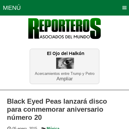
MENÚ
Portada
Política
Opinión
Bogotá
Internacionales
Planeta Tierra
Deportes
Económicas
Regiones
Judiciales
Tecnología
Salud
Turismo
Educación
Neira
Acercamientos entre Trump y Petro
Ampliar
Black Eyed Peas lanzará disco
para conmemorar aniversario
número 20
05 enero, 2015
Música