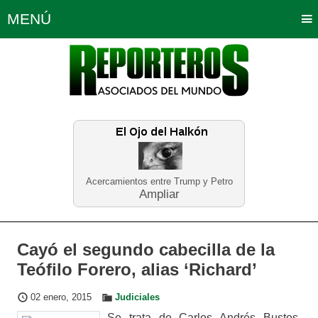
MENÚ
Portada
Política
Opinión
Bogotá
Internacionales
Planeta Tierra
Deportes
Económicas
Regiones
Judiciales
Tecnología
Salud
Turismo
Educación
Neira
Acercamientos entre Trump y Petro
Ampliar
Cayó el segundo cabecilla de la
Teófilo Forero, alias ‘Richard’
02 enero, 2015
Judiciales
Se trata de Carlos Andrés Bustos,