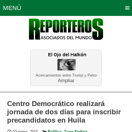
MENÚ
Portada
Política
Opinión
Bogotá
Internacionales
Planeta Tierra
Deportes
Económicas
Regiones
Judiciales
Tecnología
Salud
Turismo
Educación
Neira
Acercamientos entre Trump y Petro
Ampliar
Centro Democrático realizará
jornada de dos días para inscribir
precandidatos en Huila
03 enero, 2015
Política
,
Zona Andina