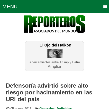
MENÚ
Portada
Política
Opinión
Bogotá
Internacionales
Planeta Tierra
Deportes
Económicas
Regiones
Judiciales
Tecnología
Salud
Turismo
Educación
Neira
Acercamientos entre Trump y Petro
Ampliar
Defensoría advirtió sobre alto
riesgo por hacinamiento en las
URI del país
05 enero, 2015
Generales
,
Judiciales