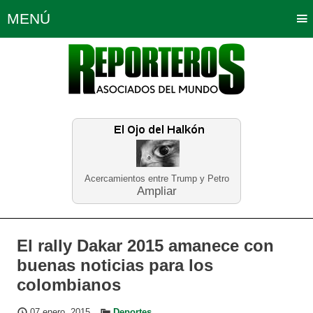
MENÚ
Portada
Política
Opinión
Bogotá
Internacionales
Planeta Tierra
Deportes
Económicas
Regiones
Judiciales
Tecnología
Salud
Turismo
Educación
Neira
Acercamientos entre Trump y Petro
Ampliar
El rally Dakar 2015 amanece con
buenas noticias para los
colombianos
07 enero, 2015
Deportes