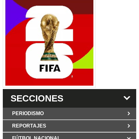
SECCIONES
PERIODISMO
REPORTAJES
JUN 6 2026
Los Periodist@s
El silencio del poder. Hay otro mártir de la
FÚTBOL NACIONAL