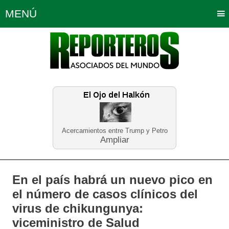
MENÚ
Portada
Política
Opinión
Bogotá
Internacionales
Planeta Tierra
Deportes
Económicas
Regiones
Judiciales
Tecnología
Salud
Turismo
Educación
Neira
Acercamientos entre Trump y Petro
Ampliar
En el país habrá un nuevo pico en
el número de casos clínicos del
virus de chikungunya:
viceministro de Salud