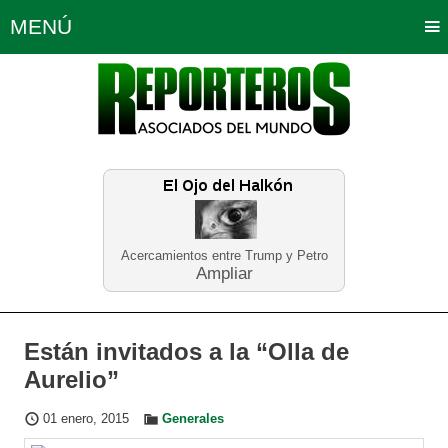
MENÚ
Portada
Política
Opinión
Bogotá
Internacionales
Planeta Tierra
Deportes
Económicas
Regiones
Judiciales
Tecnología
Salud
Turismo
Educación
Neira
Acercamientos entre Trump y Petro
Ampliar
Están invitados a la “Olla de
Aurelio”
01 enero, 2015
Generales