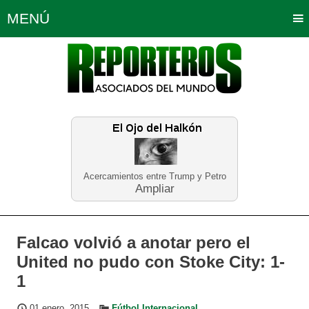
MENÚ
Portada
Política
Opinión
Bogotá
Internacionales
Planeta Tierra
Deportes
Económicas
Regiones
Judiciales
Tecnología
Salud
Turismo
Educación
Neira
Acercamientos entre Trump y Petro
Ampliar
Falcao volvió a anotar pero el
United no pudo con Stoke City: 1-
1
01 enero, 2015
Fútbol Internacional