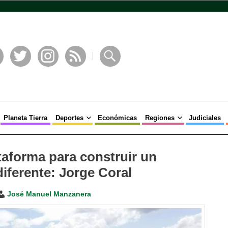
book
Twitter
Instagram
RSS
Buscar
Planeta Tierra
Deportes
Económicas
Regiones
Judiciales
taforma para construir un
iferente: Jorge Coral
José Manuel Manzanera