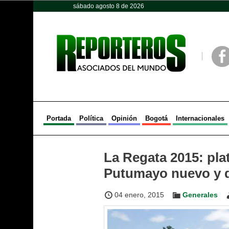
sábado agosto 8 de 2026
Opinión
Política
Deportes
Face
Portada
Política
Opinión
Bogotá
Internacionales
La Regata 2015: pla
Putumayo nuevo y d
04 enero, 2015
Generales