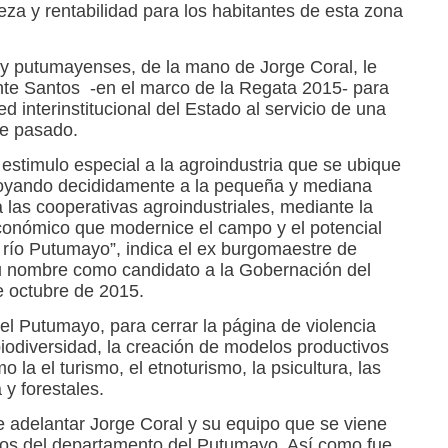
za y rentabilidad para los habitantes de esta zona
 y putumayenses, de la mano de Jorge Coral, le
ente Santos -en el marco de la Regata 2015- para
 interinstitucional del Estado al servicio de una
ue pasado.
r estimulo especial a la agroindustria que se ubique
apoyando decididamente a la pequeña y mediana
las cooperativas agroindustriales, mediante la
conómico que modernice el campo y el potencial
río Putumayo”, indica el ex burgomaestre de
u nombre como candidato a la Gobernación del
e octubre de 2015.
 el Putumayo, para cerrar la página de violencia
odiversidad, la creación de modelos productivos
 la el turismo, el etnoturismo, la psicultura, las
 y forestales.
e adelantar Jorge Coral y su equipo que se viene
ios del departamento del Putumayo. Así como fue