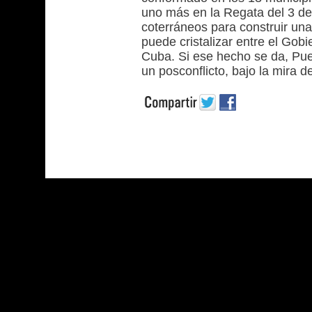
uno más en la Regata del 3 de
coterráneos para construir una
puede cristalizar entre el Gob
Cuba. Si ese hecho se da, Pue
un posconflicto, bajo la mira d