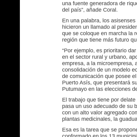
una fuente generadora de rique
del país”, añade Coral.
En una palabra, los asisenses
hicieron un llamado al presid
que se coloque en marcha la red
región que tiene más futuro q
“Por ejemplo, es prioritario da
en el sector rural y urbano, 
empresa, a la microempresa, a 
consolidación de un modelo e
de comunicación que posee el 
Puerto Asís, que presentará s
Putumayo en las elecciones d
El trabajo que tiene por delate
pasa un uso adecuado de su bi
con un alto valor agregado como
plantas medicinales, la guadua
Esa es la tarea que se propon
conformado en los 13 municip