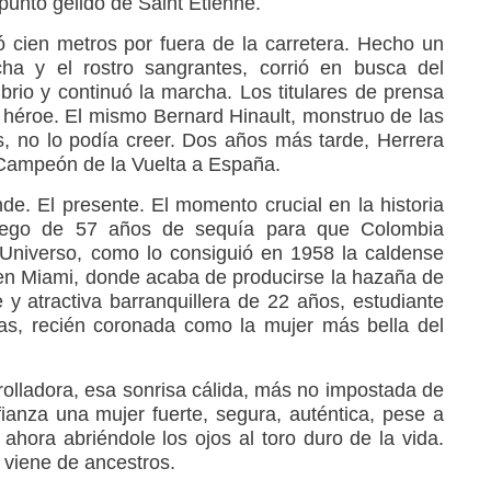
punto gélido de Saint Étienne.
ó cien metros por fuera de la carretera. Hecho un
cha y el rostro sangrantes, corrió en busca del
brio y continuó la marcha. Los titulares de prensa
héroe. El mismo Bernard Hinault, monstruo de las
, no lo podía creer. Dos años más tarde, Herrera
Campeón de la Vuelta a España.
de. El presente. El momento crucial en la historia
luego de 57 años de sequía para que Colombia
 Universo, como lo consiguió en 1958 la caldense
en Miami, donde acaba de producirse la hazaña de
 y atractiva barranquillera de 22 años, estudiante
as, recién coronada como la mujer más bella del
rolladora, esa sonrisa cálida, más no impostada de
ianza una mujer fuerte, segura, auténtica, pese a
ahora abriéndole los ojos al toro duro de la vida.
, viene de ancestros.