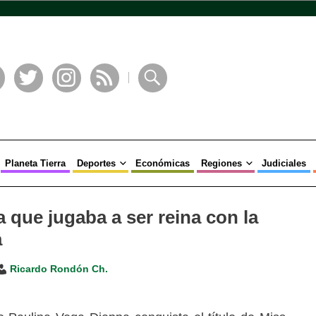
book
Twitter
Instagram
RSS
Buscar
Planeta Tierra
Deportes
Económicas
Regiones
Judiciales
a que jugaba a ser reina con la
a
Ricardo Rondón Ch.