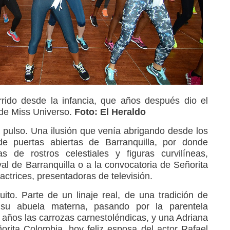
rrido desde la infancia, que años después dio el
 de Miss Universo.
Foto: El Heraldo
a pulso. Una ilusión que venía abrigando desde los
e puertas abiertas de Barranquilla, por donde
 de rostros celestiales y figuras curvilíneas,
al de Barranquilla o a la convocatoria de Señorita
actrices, presentadoras de televisión.
uito. Parte de un linaje real, de una tradición de
, su abuela materna, pasando por la parentela
 años las carrozas carnestoléndicas, y una Adriana
rita Colombia, hoy feliz esposa del actor Rafael