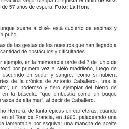
Paulina Vega Dieppa conquista el título de Miss
o de 57 años de espera.
Foto: La Hora
aunque suene a clisé- está cubierto de espinas y
 a puño.
as de las gestas de los nuestros que han llegado a
 cantidad de obstáculos y dificultades.
r ejemplo, en la memorable tarde del 7 de junio de
ocó por primera vez el cielo madrileño, luego de
 escurrido en sudor y sangre, “como si hubiera
tes de la crónica de Antonio Caballero-, tras la
ito’, un poderoso y fiero ejemplar del hierro de
os en la báscula, “que embestía como un buque
asca de alta mar”, al decir de Caballero.
ucho Herrera, de tanta épicas en carreteras, cuando
 en el Tour de Francia, en 1985, paladeando una
aída lamentable por esquivar una mancha de aceite