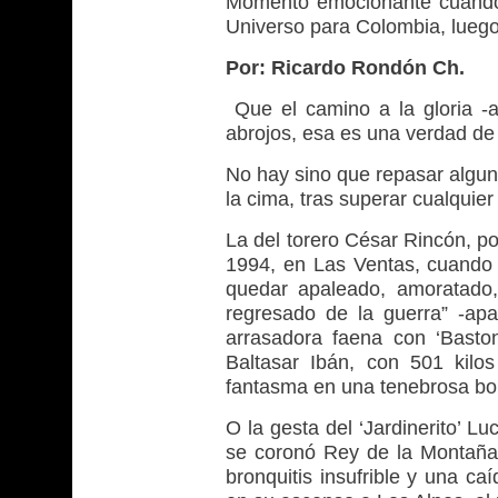
Momento emocionante cuando 
Universo para Colombia, lueg
Por: Ricardo Rondón Ch.
Que el camino a la gloria -
abrojos, esa es una verdad de
No hay sino que repasar algun
la cima, tras superar cualquier
La del torero César Rincón, po
1994, en Las Ventas, cuando t
quedar apaleado, amoratado,
regresado de la guerra” -apar
arrasadora faena con ‘Baston
Baltasar Ibán, con 501 kil
fantasma en una tenebrosa borr
O la gesta del ‘Jardinerito’ L
se coronó Rey de la Montaña
bronquitis insufrible y una c