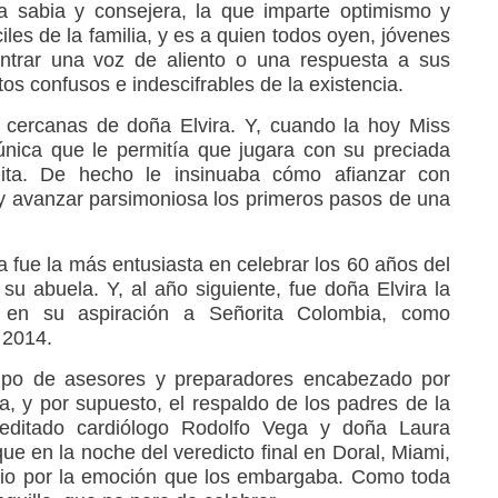
 sabia y consejera, la que imparte optimismo y
iles de la familia, y es a quien todos oyen, jóvenes
ontrar una voz de aliento o una respuesta a sus
s confusos e indescifrables de la existencia.
 cercanas de doña Elvira. Y, cuando la hoy Miss
única que le permitía que jugara con su preciada
ita. De hecho le insinuaba cómo afianzar con
 y avanzar parsimoniosa los primeros pasos de una
 fue la más entusiasta en celebrar los 60 años del
e su abuela. Y, al año siguiente, fue doña Elvira la
en su aspiración a Señorita Colombia, como
 2014.
quipo de asesores y preparadores encabezado por
za, y por supuesto, el respaldo de los padres de la
reditado cardiólogo Rodolfo Vega y doña Laura
ue en la noche del veredicto final en Doral, Miami,
cio por la emoción que los embargaba. Como toda