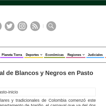
book
Twitter
Instagram
RSS
Buscar
Planeta Tierra
Deportes
Económicas
Regiones
Judiciales
val de Blancos y Negros en Pasto
lares y tradicionales de Colombia comenzó este
departamento de Nariño, el carnaval que va del dos