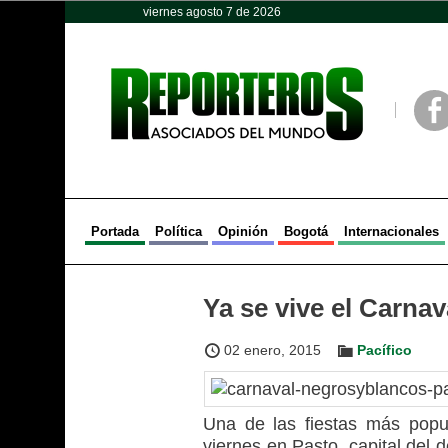
viernes agosto 7 de 2026
Opinión
Política
Deportes
Face
Portada
Política
Opinión
Bogotá
Internacionales
Ya se vive el Carna
02 enero, 2015
Pacífico
Una de las fiestas más popu
viernes en Pasto, capital del 