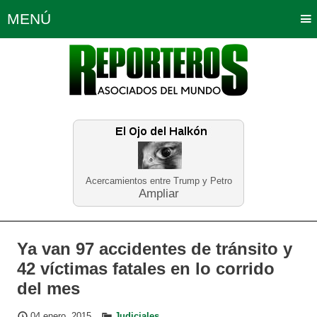
MENÚ
Portada
Política
Opinión
Bogotá
Internacionales
Planeta Tierra
Deportes
Económicas
Regiones
Judiciales
Tecnología
Salud
Turismo
Educación
Neira
Acercamientos entre Trump y Petro
Ampliar
Ya van 97 accidentes de tránsito y
42 víctimas fatales en lo corrido
del mes
04 enero, 2015
Judiciales