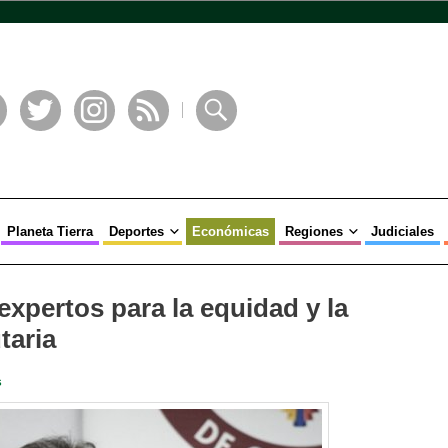
book
Twitter
Instagram
RSS
Buscar
Planeta Tierra
Deportes
Económicas
Regiones
Judiciales
xpertos para la equidad y la
taria
s