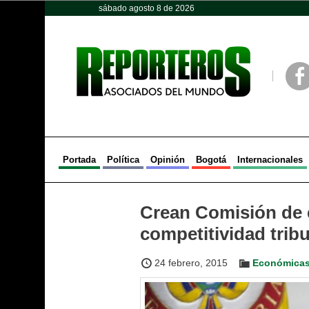
sábado agosto 8 de 2026
Opinión
Política
Deportes
Face
Portada
Política
Opinión
Bogotá
Internacionales
Crean Comisión de e
competitividad tribu
24 febrero, 2015
Económica