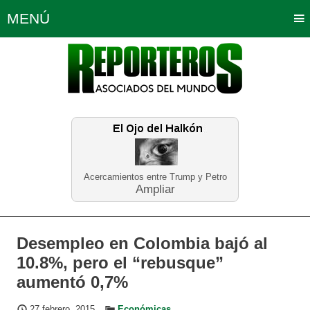
MENÚ
Portada
Política
Opinión
Bogotá
Internacionales
Planeta Tierra
Deportes
Económicas
Regiones
Judiciales
Tecnología
Salud
Turismo
Educación
Neira
Acercamientos entre Trump y Petro
Ampliar
Desempleo en Colombia bajó al
10.8%, pero el “rebusque”
aumentó 0,7%
27 febrero, 2015
Económicas