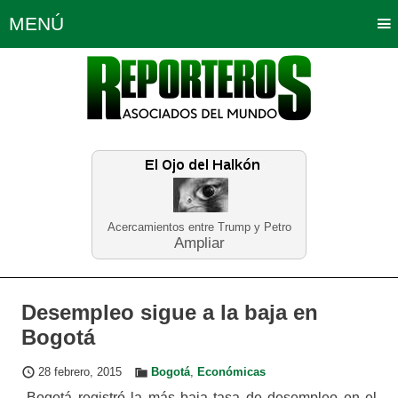
MENÚ
Portada
Política
Opinión
Bogotá
Internacionales
Planeta Tierra
Deportes
Económicas
Regiones
Judiciales
Tecnología
Salud
Turismo
Educación
Neira
Acercamientos entre Trump y Petro
Ampliar
Desempleo sigue a la baja en
Bogotá
28 febrero, 2015
Bogotá
,
Económicas
Bogotá registró la más baja tasa de desempleo en el