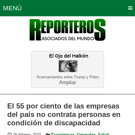
MENÚ
Portada
Política
Opinión
Bogotá
Internacionales
Planeta Tierra
Deportes
Económicas
Regiones
Judiciales
Tecnología
Salud
Turismo
Educación
Neira
Acercamientos entre Trump y Petro
Ampliar
El 55 por ciento de las empresas
del país no contrata personas en
condición de discapacidad
26 febrero, 2015
Económicas
,
Generales
,
Salud