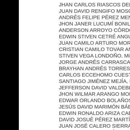
JHAN CARLOS RIASCOS DELG
JUAN DAVID RENGIFO MOSOR
ANDRÉS FELIPE PÉREZ MEND
JHON JANER LUCUMÍ BONILLA
ANDERSON ARROYO CÓRDOBA, A
EDWIN STIVEN CETRÉ ANGULO, 
JUAN CAMILO ARTURO MORALES
CRISTIAN CAMILO TOVAR AN
STIVEN VEGA LONDOÑO, Mill
JORGE ANDRÉS CARRASCAL 
BRAYHAN ANDRÉS TORRES QU
CARLOS ECCEHOMO CUESTA F
SANTIAGO JIMÉNEZ MEJÍA, E
JEFFERSON DAVID VALDEBLANQ
JHON WILMAR ARANGO MONSALV
EDWAR ORLANDO BOLAÑOS ANG
JESÚS DAVID MARIMÓN BÁEZ, 
EDWIN RONALDO ARIZA CABEZ
DAVID JOSUÉ PÉREZ MARTÍNEZ,
JUAN JOSÉ CALERO SIERRA, 