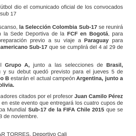
útbol dio el comunicado oficial de los convocados
 sub 17
escanso,
la Selección Colombia Sub-17
se reunirá
n la Sede Deportiva de la
FCF en Bogotá
, para
preparación previo a su viaje a
Paraguay
para
americano Sub-17
que se cumplirá del 4 al 29 de
el
Grupo A,
junto a las selecciones de
Brasil,
ú
y su debut quedó previsto para el jueves 5 de
o B
estarán el actual campeón
Argentina, junto a
livia.
ugadores citados por el profesor
Juan Camilo Pérez
en este evento que entregará los cuatro cupos de
opa Mundial
Sub-17 de la FIFA Chile 2015
que se
 8 de noviembre.
TORRES, Deportivo Cali