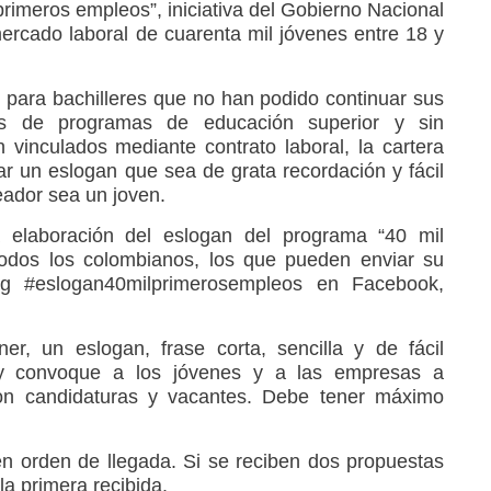
rimeros empleos”, iniciativa del Gobierno Nacional
l mercado laboral de cuarenta mil jóvenes entre 18 y
d para bachilleres que no han podido continuar sus
os de programas de educación superior y sin
n vinculados mediante contrato laboral, la cartera
ar un eslogan que sea de grata recordación y fácil
eador sea un joven.
la elaboración del eslogan del programa “40 mil
todos los colombianos, los que pueden enviar su
g #eslogan40milprimerosempleos en Facebook,
r, un eslogan, frase corta, sencilla y de fácil
y convoque a los jóvenes y a las empresas a
con candidaturas y vacantes. Debe tener máximo
n orden de llegada. Si se reciben dos propuestas
la primera recibida.