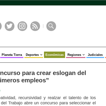
book
Twitter
Instagram
RSS
Buscar
Planeta Tierra
Deportes
Económicas
Regiones
Judiciales
ncurso para crear eslogan del
rimeros empleos”
s
tividad, recursividad y realzar el talento de los
o del Trabajo abre un concurso para seleccionar el