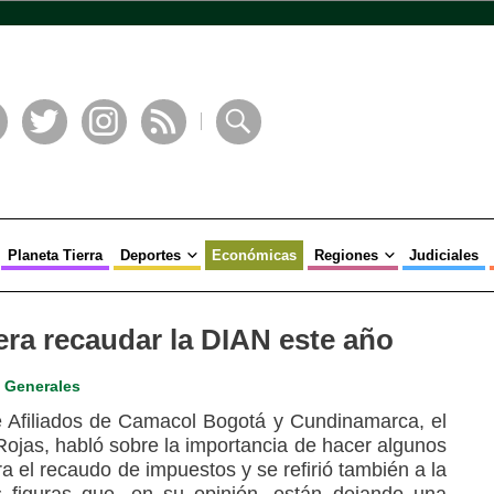
book
Twitter
Instagram
RSS
Buscar
Planeta Tierra
Deportes
Económicas
Regiones
Judiciales
pera recaudar la DIAN este año
,
Generales
 Afiliados de Camacol Bogotá y Cundinamarca, el
Rojas, habló sobre la importancia de hacer algunos
 el recaudo de impuestos y se refirió también a la