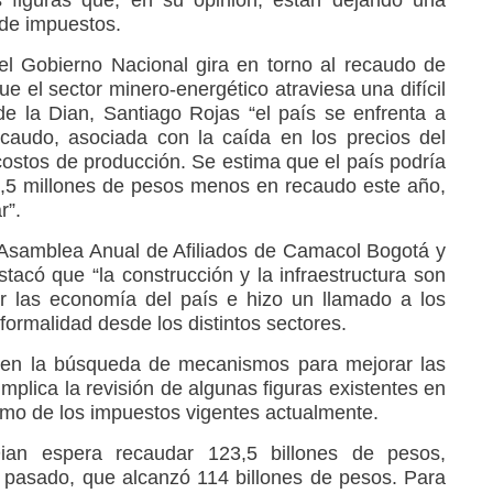
s figuras que, en su opinión, están dejando una
 de impuestos.
l Gobierno Nacional gira en torno al recaudo de
 el sector minero-energético atraviesa una difícil
de la Dian, Santiago Rojas “el país se enfrenta a
caudo, asociada con la caída en los precios del
costos de producción. Se estima que el país podría
 4,5 millones de pesos menos en recaudo este año,
r”.
 Asamblea Anual de Afiliados de Camacol Bogotá y
tacó que “la construcción y la infraestructura son
r las economía del país e hizo un llamado a los
ormalidad desde los distintos sectores.
 en la búsqueda de mecanismos para mejorar las
mplica la revisión de algunas figuras existentes en
mo de los impuestos vigentes actualmente.
ian espera recaudar 123,5 billones de pesos,
 pasado, que alcanzó 114 billones de pesos. Para