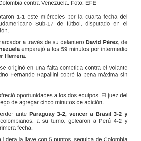
 Colombia contra Venezuela. Foto: EFE
taron 1-1 este miércoles por la cuarta fecha del
americano Sub-17 de fútbol, disputado en el
ión.
marcador a través de su delantero
David Pérez
, de
nezuela
emparejó a los 59 minutos por intermedio
r Herrera
.
se originó en una falta cometida contra el volante
tino Fernando Rapallini cobró la pena máxima sin
 ofreció oportunidades a los dos equipos. El juez del
luego de agregar cinco minutos de adición.
perder ante
Paraguay 3-2, vencer a Brasil 3-2 y
 colombianos, a su turno, golearon a Perú 4-2 y
primera fecha.
a
lidera la llave con 5 puntos, seguida de Colombia