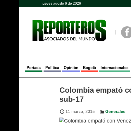
jueves agosto 6 de 2026
Opinión
Política
Deportes
Face
Portada
Política
Opinión
Bogotá
Internacionales
Colombia empató co
sub-17
11 marzo, 2015
Generales