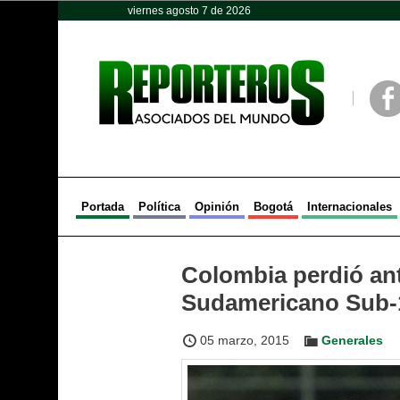
viernes agosto 7 de 2026
Opinión
Política
Deportes
Face
Portada
Política
Opinión
Bogotá
Internacionales
Colombia perdió ant
Sudamericano Sub-
05 marzo, 2015
Generales