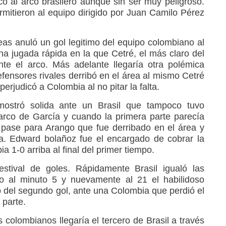
có al arco brasilero aunque sin ser muy peligroso.
ermitieron al equipo dirigido por Juan Camilo Pérez
eas anuló un gol legitimo del equipo colombiano al
na jugada rápida en la que Cetré, el más claro del
nte el arco. Más adelante llegaría otra polémica
fensores rivales derribó en el área al mismo Cetré
rjudicó a Colombia al no pitar la falta.
ostró solida ante un Brasil que tampoco tuvo
arco de García y cuando la primera parte parecía
pase para Arango que fue derribado en el área y
alta. Edward bolañoz fue el encargado de cobrar la
 1-0 arriba al final del primer tiempo.
stival de goles. Rápidamente Brasil igualó las
o al minuto 5 y nuevamente al 21 el habilidoso
ó del segundo gol, ante una Colombia que perdió el
 parte.
s colombianos llegaría el tercero de Brasil a través