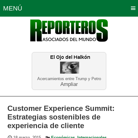
MENÚ
Portada
Política
Opinión
Bogotá
Internacionales
Planeta Tierra
Deportes
Económicas
Regiones
Judiciales
Tecnología
Salud
Turismo
Educación
Neira
Acercamientos entre Trump y Petro
Ampliar
Customer Experience Summit:
Estrategias sostenibles de
experiencia de cliente
18 marzo, 2015
Económicas
,
Internacionales