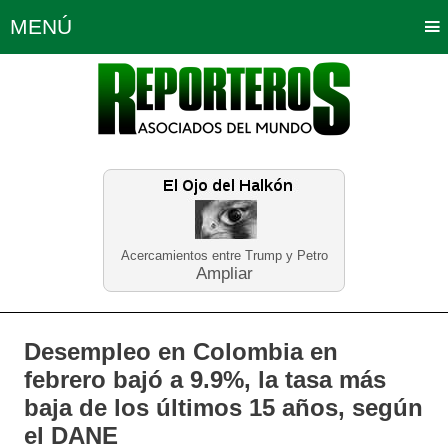
MENÚ
Portada
Política
Opinión
Bogotá
Internacionales
Planeta Tierra
Deportes
Económicas
Regiones
Judiciales
Tecnología
Salud
Turismo
Educación
Neira
Acercamientos entre Trump y Petro
Ampliar
Desempleo en Colombia en
febrero bajó a 9.9%, la tasa más
baja de los últimos 15 años, según
el DANE