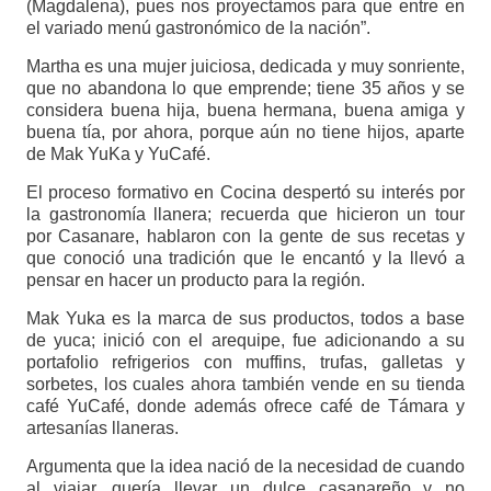
(Magdalena), pues nos proyectamos para que entre en
el variado menú gastronómico de la nación”.
Martha es una mujer juiciosa, dedicada y muy sonriente,
que no abandona lo que emprende; tiene 35 años y se
considera buena hija, buena hermana, buena amiga y
buena tía, por ahora, porque aún no tiene hijos, aparte
de Mak YuKa y YuCafé.
El proceso formativo en Cocina despertó su interés por
la gastronomía llanera; recuerda que hicieron un tour
por Casanare, hablaron con la gente de sus recetas y
que conoció una tradición que le encantó y la llevó a
pensar en hacer un producto para la región.
Mak Yuka es la marca de sus productos, todos a base
de yuca; inició con el arequipe, fue adicionando a su
portafolio refrigerios con muffins, trufas, galletas y
sorbetes, los cuales ahora también vende en su tienda
café YuCafé, donde además ofrece café de Támara y
artesanías llaneras.
Argumenta que la idea nació de la necesidad de cuando
al viajar, quería llevar un dulce casanareño y no