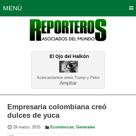
MENÚ
Portada
Política
Opinión
Bogotá
Internacionales
Planeta Tierra
Deportes
Económicas
Regiones
Judiciales
Tecnología
Salud
Turismo
Educación
Neira
Acercamientos entre Trump y Petro
Ampliar
Empresaria colombiana creó
dulces de yuca
29 marzo, 2015
Económicas
,
Generales