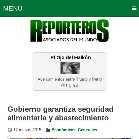
MENÚ
Portada
Política
Opinión
Bogotá
Internacionales
Planeta Tierra
Deportes
Económicas
Regiones
Judiciales
Tecnología
Salud
Turismo
Educación
Neira
Acercamientos entre Trump y Petro
Ampliar
Gobierno garantiza seguridad
alimentaria y abastecimiento
17 marzo, 2015
Económicas
,
Generales