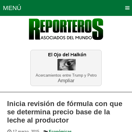
MENÚ
Portada
Política
Opinión
Bogotá
Internacionales
Planeta Tierra
Deportes
Económicas
Regiones
Judiciales
Tecnología
Salud
Turismo
Educación
Neira
Acercamientos entre Trump y Petro
Ampliar
Inicia revisión de fórmula con que
se determina precio base de la
leche al productor
17 marzo, 2015
Económicas