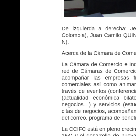
De izquierda a derecha: 
Colombia), Juan Camilo QUIN
N).
Acerca de la Cámara de Comer
La Cámara de Comercio e Ind
red de Cámaras de Comercio 
acompañar las empresas f
comerciales así como animar
través de eventos (conferenci
(actualidad económica bilat
negocios…) y servicios (est
citas de negocios, acompañami
del correo, programa de benef
La CCIFC está en pleno crecim
154) y el desarrollo de nuev