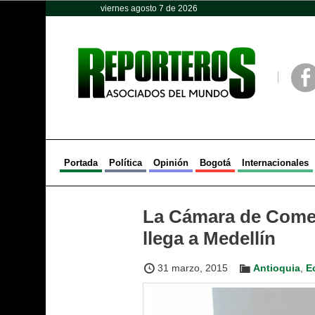
viernes agosto 7 de 2026
Opinión
Política
Deportes
Face
Portada
Política
Opinión
Bogotá
Internacionales
La Cámara de Comer
llega a Medellín
31 marzo, 2015
Antioquia
,
E