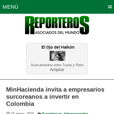
MENÚ
Portada
Política
Opinión
Bogotá
Internacionales
Planeta Tierra
Deportes
Económicas
Regiones
Judiciales
Tecnología
Salud
Turismo
Educación
Neira
Acercamientos entre Trump y Petro
Ampliar
MinHacienda invita a empresarios
surcoreanos a invertir en
Colombia
27 marzo, 2015
Económicas
,
Internacionales