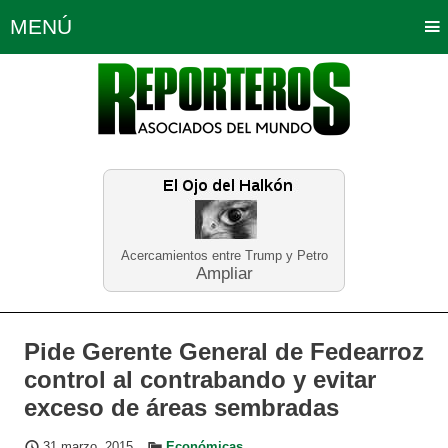
MENÚ
Portada
Política
Opinión
Bogotá
Internacionales
Planeta Tierra
Deportes
Económicas
Regiones
Judiciales
Tecnología
Salud
Turismo
Educación
Neira
Acercamientos entre Trump y Petro
Ampliar
Pide Gerente General de Fedearroz
control al contrabando y evitar
exceso de áreas sembradas
31 marzo, 2015
Económicas