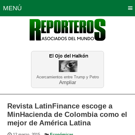
MENÚ
Portada
Política
Opinión
Bogotá
Internacionales
Planeta Tierra
Deportes
Económicas
Regiones
Judiciales
Tecnología
Salud
Turismo
Educación
Neira
Acercamientos entre Trump y Petro
Ampliar
Revista LatinFinance escoge a
MinHacienda de Colombia como el
mejor de América Latina
12 marzo, 2015
Económicas