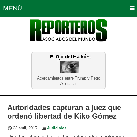
MENÚ
Portada
Política
Opinión
Bogotá
Internacionales
Planeta Tierra
Deportes
Económicas
Regiones
Judiciales
Tecnología
Salud
Turismo
Educación
Neira
Acercamientos entre Trump y Petro
Ampliar
Autoridades capturan a juez que
ordenó libertad de Kiko Gómez
23 abril, 2015
Judiciales
En las últimas horas, las autoridades capturaron a