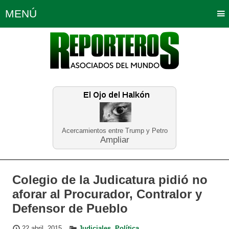
MENÚ
Portada
Política
Opinión
Bogotá
Internacionales
Planeta Tierra
Deportes
Económicas
Regiones
Judiciales
Tecnología
Salud
Turismo
Educación
Neira
Acercamientos entre Trump y Petro
Ampliar
Colegio de la Judicatura pidió no
aforar al Procurador, Contralor y
Defensor de Pueblo
22 abril, 2015
Judiciales
,
Política