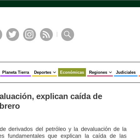
book
Twitter
Instagram
RSS
Buscar
Planeta Tierra
Deportes
Económicas
Regiones
Judiciales
luación, explican caída de
brero
e derivados del petróleo y la devaluación de la
es fundamentales que explican la caída de las