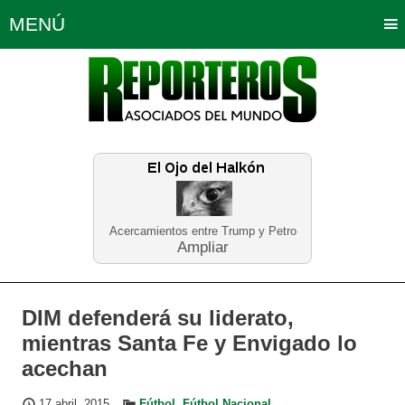
MENÚ
Portada
Política
Opinión
Bogotá
Internacionales
Planeta Tierra
Deportes
Económicas
Regiones
Judiciales
Tecnología
Salud
Turismo
Educación
Neira
Acercamientos entre Trump y Petro
Ampliar
DIM defenderá su liderato,
mientras Santa Fe y Envigado lo
acechan
17 abril, 2015
Fútbol
,
Fútbol Nacional