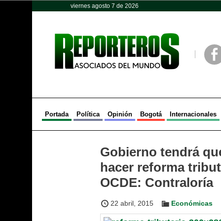
viernes agosto 7 de 2026
Opinión
Política
Deportes
Face
Portada
Política
Opinión
Bogotá
Internacionales
Gobierno tendrá que
hacer reforma tribu
OCDE: Contraloría
22 abril, 2015
Económicas