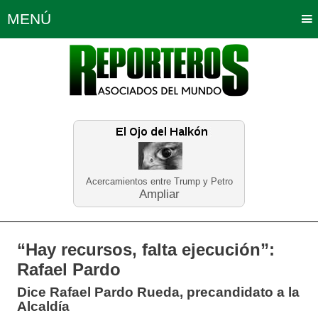
MENÚ
Portada
Política
Opinión
Bogotá
Internacionales
Planeta Tierra
Deportes
Económicas
Regiones
Judiciales
Tecnología
Salud
Turismo
Educación
Neira
Acercamientos entre Trump y Petro
Ampliar
“Hay recursos, falta ejecución”:
Rafael Pardo
Dice Rafael Pardo Rueda, precandidato a la
Alcaldía