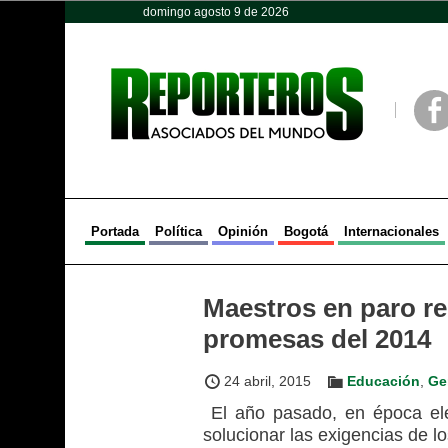
domingo agosto 9 de 2026
Opinión
Política
Deportes
Face
Portada
Política
Opinión
Bogotá
Internacionales
Maestros en paro r
promesas del 2014
24 abril, 2015
Educación
,
Ge
El año pasado, en época el
solucionar las exigencias de l