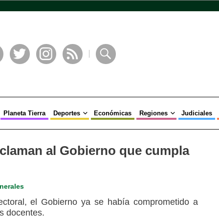
book
Twitter
Instagram
RSS
Buscar
Planeta Tierra
Deportes
Económicas
Regiones
Judiciales
eclaman al Gobierno que cumpla
nerales
ectoral, el Gobierno ya se había comprometido a
os docentes.