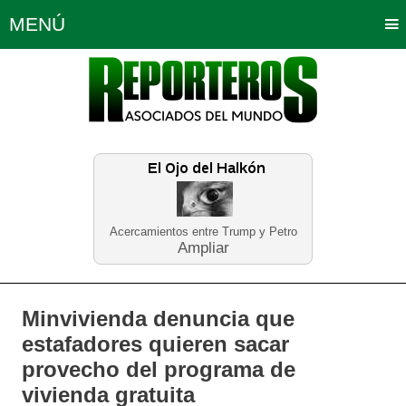
MENÚ
Portada
Política
Opinión
Bogotá
Internacionales
Planeta Tierra
Deportes
Económicas
Regiones
Judiciales
Tecnología
Salud
Turismo
Educación
Neira
Acercamientos entre Trump y Petro
Ampliar
Minvivienda denuncia que
estafadores quieren sacar
provecho del programa de
vivienda gratuita