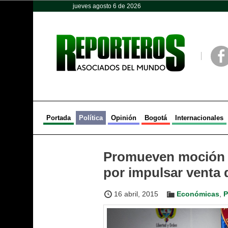
jueves agosto 6 de 2026
Opinión
Política
Deportes
Face
Portada
Política
Opinión
Bogotá
Internacionales
Promueven moción 
por impulsar venta 
16 abril, 2015
Económicas
,
P