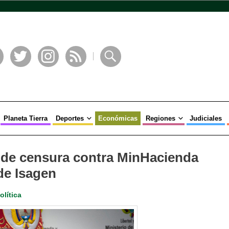
book
Twitter
Instagram
RSS
Buscar
Planeta Tierra
Deportes
Económicas
Regiones
Judiciales
de censura contra MinHacienda
de Isagen
olítica